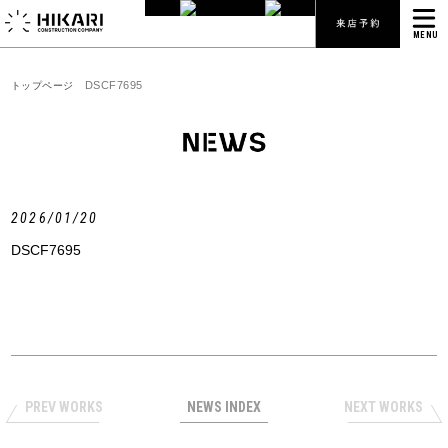
MENU
DSCF7695
トップページ
2026/01/20
DSCF7695
PREV WORKS
NEWS INDEX
NEXT WORKS