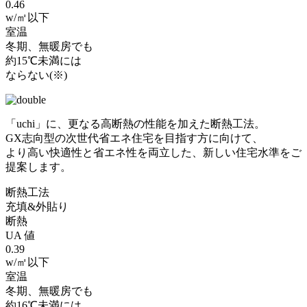
0.46
w/㎡以下
室温
冬期、無暖房でも
約
15℃
未満には
ならない
(※)
「uchi」に、更なる高断熱の性能を加えた断熱工法。
GX志向型の次世代省エネ住宅を目指す方に向けて、
より高い快適性と省エネ性を両立した、新しい住宅水準をご
提案します。
断熱工法
充填&外貼り
断熱
UA 値
0.39
w/㎡以下
室温
冬期、無暖房でも
約
16℃
未満には