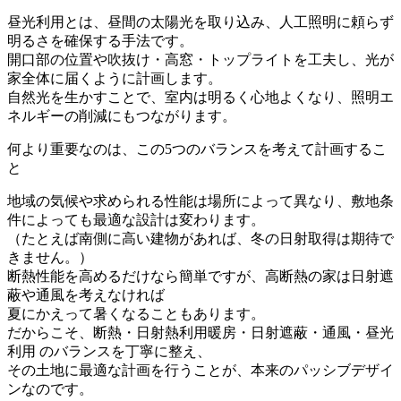
昼光利用とは、昼間の太陽光を取り込み、人工照明に頼らず
明るさを確保する手法です。
開口部の位置や吹抜け・高窓・トップライトを工夫し、光が
家全体に届くように計画します。
自然光を生かすことで、室内は明るく心地よくなり、照明エ
ネルギーの削減にもつながります。
何より重要なのは、この5つのバランスを考えて計画するこ
と
地域の気候や求められる性能は場所によって異なり、敷地条
件によっても最適な設計は変わります。
（たとえば南側に高い建物があれば、冬の日射取得は期待で
きません。）
断熱性能を高めるだけなら簡単ですが、高断熱の家は日射遮
蔽や通風を考えなければ
夏にかえって暑くなることもあります。
だからこそ、断熱・日射熱利用暖房・日射遮蔽・通風・昼光
利用 のバランスを丁寧に整え、
その土地に最適な計画を行うことが、本来のパッシブデザイ
ンなのです。