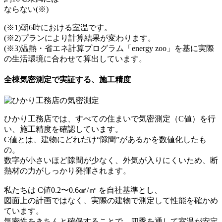
ならない
(※)
(※1)朝6時における室温です。
(※2)プランにより計算結果が変わります。
(※3)温熱・省エネ計算プログラム「energy zoo」を基に実際
の生活環境に合わせて算出しています。
全棟気密測定で実証する、施工精度
ひかり工務店では、すべての住まいで気密測定（C値）を行
い、施工精度を確認しています。
C値とは、建物にどれだけ“隙間”があるかを数値化したも
の。
数字が小さいほど隙間が少なく、外気が入りにくいため、断
熱材の力がしっかり発揮されます。
私たちは
C値0.2〜0.6㎠/㎡
を自社基準とし、
図面上の計画ではなく、実際の建物で測定して性能を確かめ
ています。
気密性をきちんと確保することで、四季を通して室温が安定