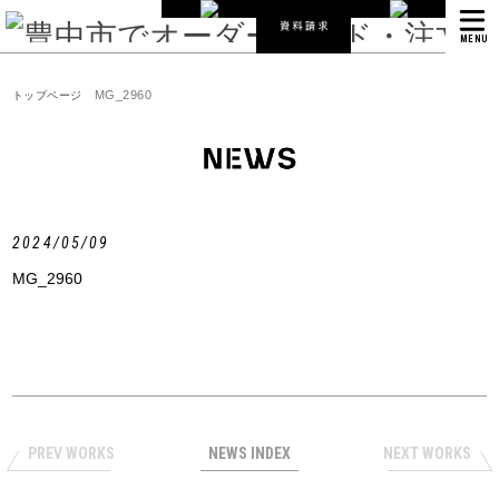
MENU
MG_2960
トップページ
2024/05/09
MG_2960
PREV WORKS
NEWS INDEX
NEXT WORKS