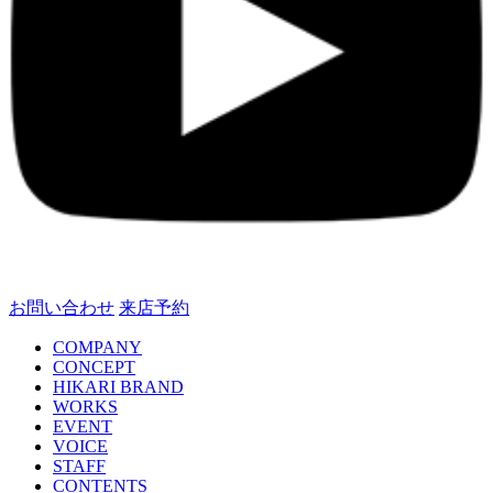
お問い合わせ
来店予約
COMPANY
CONCEPT
HIKARI BRAND
WORKS
EVENT
VOICE
STAFF
CONTENTS