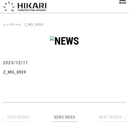
MENU
2_MG_6919
トップページ
2025/12/11
2_MG_6919
PREV WORKS
NEWS INDEX
NEXT WORKS