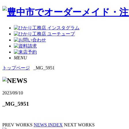
MENU
トップページ
_MG_5951
2023/09/10
_MG_5951
PREV WORKS
NEWS INDEX
NEXT WORKS