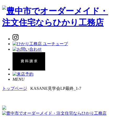
MENU
トップページ
KASANE見学会LP最終_1-7