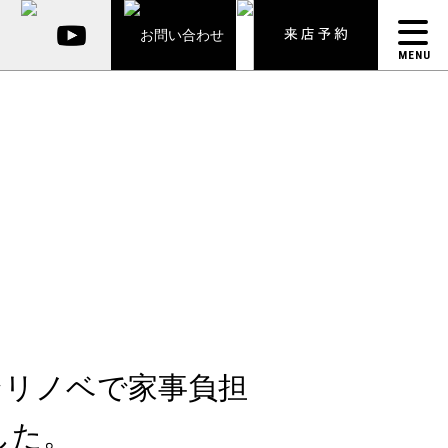
MENU
ンリノベで家事負担
した。