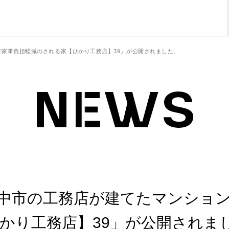
ベで家事負担軽減のされる家【ひかり工務店】39」が公開されました。
 「豊中市の工務店が建てたマンショ
かり工務店】39」が公開されま