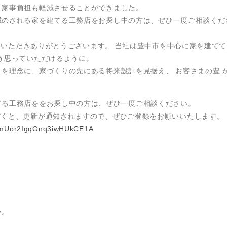
、家事負担も軽減させることができました。
減のされる家を建てる工務店をお探し中の方は、ぜひ一度ご相談くだ
ご覧いただきありがとうございます。 当社は豊中市を中心に家を建て
う思っていただけるように。
を理念に、家づくりの先にある将来設計を見据え、 お客さまの豊 
てる工務店ををお探し中の方は、ぜひ一度ご相談ください。
だくと、更新が通知されますので、ぜひご登録をお願いいたします。
CGmUor2IgqGnq3iwHUkCE1A
い。