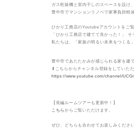
ガス乾燥機と室内干しのスペースを設け
豊中市でマンションリノベで家事負担軽
ひかり工務店のYoutubeアカウントを
「ひかり工務店で建てて良かった！」 そ
私たちは、「家族の明るい未来をつくる」
豊中市であたたかみが感じられる家を建
⬇︎こちらからチャンネル登録をしていた
https://www.youtube.com/channel/U
【長編ルームツアーも更新中！】
こちら
からご覧いただけます。
ぜひ、どちらも合わせてお楽しみくださ