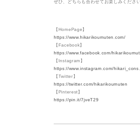
ぜひ、どちらも合わせてお楽しみくださ
【HomePage】
https://www.hikarikoumuten.com/
【Facebook】
https://www.facebook.com/hikarikoumut
【Instagram】
https://www.instagram.com/hikari_con
【Twitter】
https://twitter.com/hikarikoumuten
【Pinterest】
https://pin.it/7jveT29