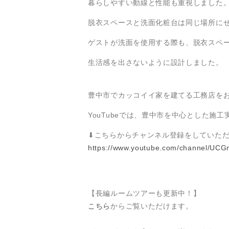
暮らしやすい動線と性能も重視しました
脱衣スペースと洗面化粧台は同じ場所に
ゲストが洗面を使用する際も、脱衣スペ
生活感を出さないように設計しました。
豊中市でカッコイイ家を建てる工務店を
YouTubeでは、豊中市を中心とした施
⬇︎こちらからチャンネル登録をしていた
https://www.youtube.com/channel/U
【長編ルームツアーも更新中！】
こちら
からご覧いただけます。