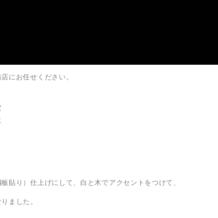
務店にお任せください。
家
に
鋼板貼り）仕上げにして、白と木でアクセントをつけて、
なりました。