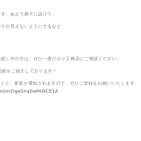
。
せず、あえて廊下に設けて、
ースが見えないようにするなど、
お探し中の方は、ぜひ一度ひかり工務店にご相談ください。
工実績をご紹介しております！
だくと、更新が通知されますので、ぜひご登録をお願いいたします。
CGmUor2IgqGnq3iwHUkCE1A