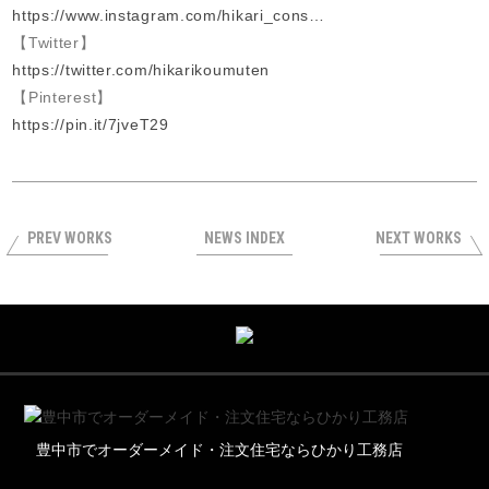
https://www.instagram.com/hikari_cons…
【Twitter】
https://twitter.com/hikarikoumuten
【Pinterest】
https://pin.it/7jveT29
PREV WORKS
NEWS INDEX
NEXT WORKS
豊中市でオーダーメイド・注文住宅ならひかり工務店