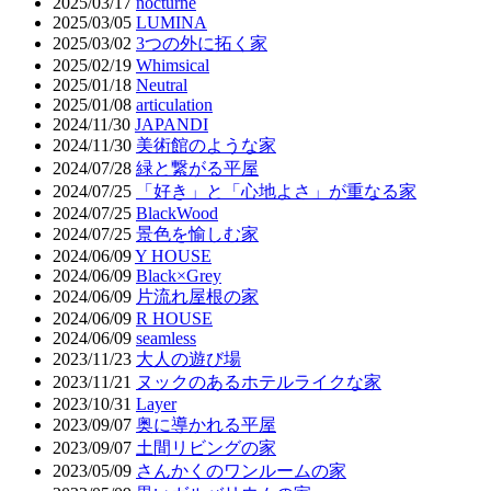
2025/03/17
nocturne
2025/03/05
LUMINA
2025/03/02
3つの外に拓く家
2025/02/19
Whimsical
2025/01/18
Neutral
2025/01/08
articulation
2024/11/30
JAPANDI
2024/11/30
美術館のような家
2024/07/28
緑と繋がる平屋
2024/07/25
「好き」と「心地よさ」が重なる家
2024/07/25
BlackWood
2024/07/25
景色を愉しむ家
2024/06/09
Y HOUSE
2024/06/09
Black×Grey
2024/06/09
片流れ屋根の家
2024/06/09
R HOUSE
2024/06/09
seamless
2023/11/23
大人の遊び場
2023/11/21
ヌックのあるホテルライクな家
2023/10/31
Layer
2023/09/07
奥に導かれる平屋
2023/09/07
土間リビングの家
2023/05/09
さんかくのワンルームの家