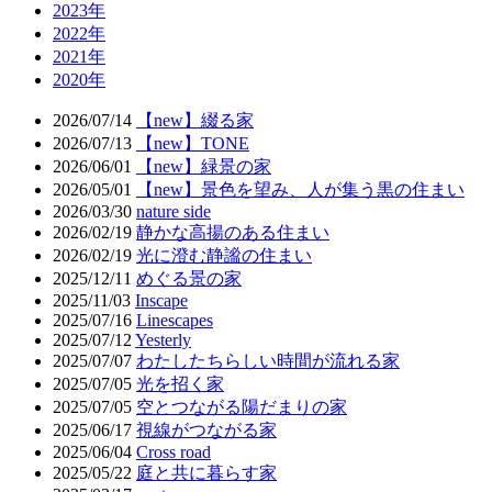
2023年
2022年
2021年
2020年
2026/07/14
【new】綴る家
2026/07/13
【new】TONE
2026/06/01
【new】緑景の家
2026/05/01
【new】景色を望み、人が集う黒の住まい
2026/03/30
nature side
2026/02/19
静かな高揚のある住まい
2026/02/19
光に澄む静謐の住まい
2025/12/11
めぐる景の家
2025/11/03
Inscape
2025/07/16
Linescapes
2025/07/12
Yesterly
2025/07/07
わたしたちらしい時間が流れる家
2025/07/05
光を招く家
2025/07/05
空とつながる陽だまりの家
2025/06/17
視線がつながる家
2025/06/04
Cross road
2025/05/22
庭と共に暮らす家