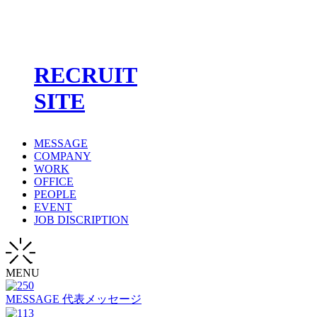
RECRUIT
SITE
MESSAGE
COMPANY
WORK
OFFICE
PEOPLE
EVENT
JOB DISCRIPTION
MENU
MESSAGE
代表メッセージ