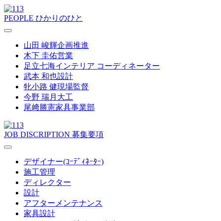
PEOPLE
ひかりのひと
山田 峻輝
企画推進
木下 圭佑
営業
足立七海
インテリア コーディネーター
武本 和也
設計
牝小路 健
現場監督
今野 瑞月
大工
尾﨑勝憲
家具事業部
JOB DISCRIPTION
募集要項
デザイナー(ｺｰﾃﾞｨﾈｰﾀｰ)
施工管理
ディレクター
設計
アフターメンテナンス
家具設計